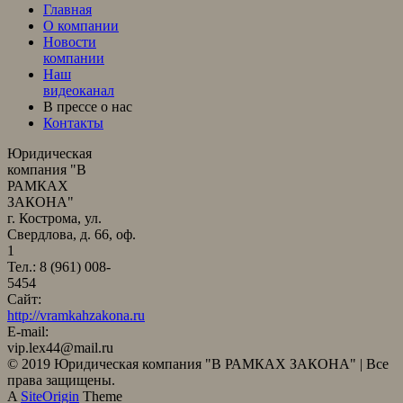
Главная
О компании
Новости
компании
Наш
видеоканал
В прессе о нас
Контакты
Юридическая
компания "В
РАМКАХ
ЗАКОНА"
г. Кострома, ул.
Свердлова, д. 66, оф.
1
Тел.: 8 (961) 008-
5454
Сайт:
http://vramkahzakona.ru
E-mail:
vip.lex44@mail.ru
© 2019 Юридическая компания "В РАМКАХ ЗАКОНА" | Все
права защищены.
A
SiteOrigin
Theme