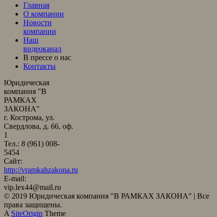
Главная
О компании
Новости
компании
Наш
видеоканал
В прессе о нас
Контакты
Юридическая
компания "В
РАМКАХ
ЗАКОНА"
г. Кострома, ул.
Свердлова, д. 66, оф.
1
Тел.: 8 (961) 008-
5454
Сайт:
http://vramkahzakona.ru
E-mail:
vip.lex44@mail.ru
© 2019 Юридическая компания "В РАМКАХ ЗАКОНА" | Все
права защищены.
A
SiteOrigin
Theme