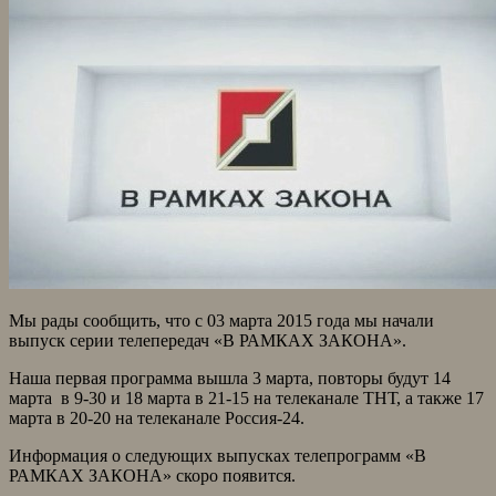
Мы рады сообщить, что с 03 марта 2015 года мы начали
выпуск серии телепередач «В РАМКАХ ЗАКОНА».
На
ш
а
перв
а
я прогр
а
мм
а
вышла 3 марта, повторы будут 14
марта в 9-30 и 18 марта в 21-15 на телеканале ТНТ, а также 17
марта в 20-20 на телеканале Россия-24.
Информация о следующих выпусках телепрограмм «В
РАМКАХ ЗАКОНА» скоро появится.